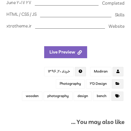
27 June 2017
Completed
HTML / CSS / JS
Skills
xtratheme.ir
Website
Live Preview
Modiran
خرداد ۲۰, ۱۳۹۶
Photography
3D Design
wooden
photography
design
bench
You may also like ...